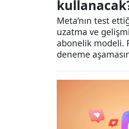
kullanacak
Meta’nın test ettiğ
uzatma ve gelişmiş
abonelik modeli. F
deneme aşamasın