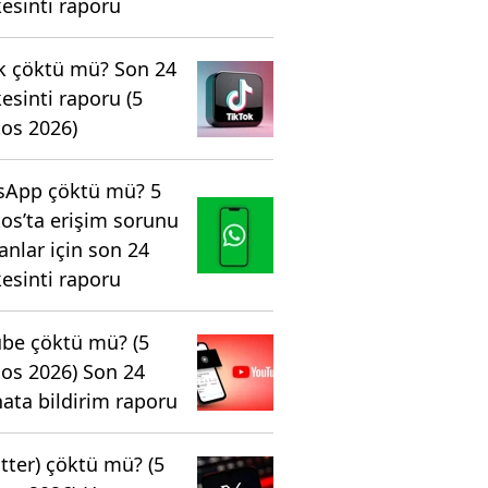
kesinti raporu
k çöktü mü? Son 24
kesinti raporu (5
os 2026)
sApp çöktü mü? 5
os’ta erişim sorunu
anlar için son 24
kesinti raporu
be çöktü mü? (5
os 2026) Son 24
hata bildirim raporu
itter) çöktü mü? (5