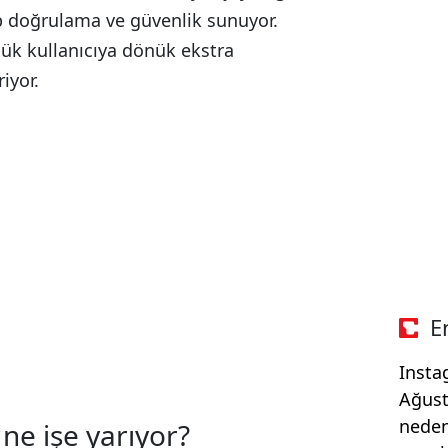
p doğrulama ve güvenlik sunuyor.
ük kullanıcıya dönük ekstra
iyor.
E
Insta
Ağust
neden
ne işe yarıyor?