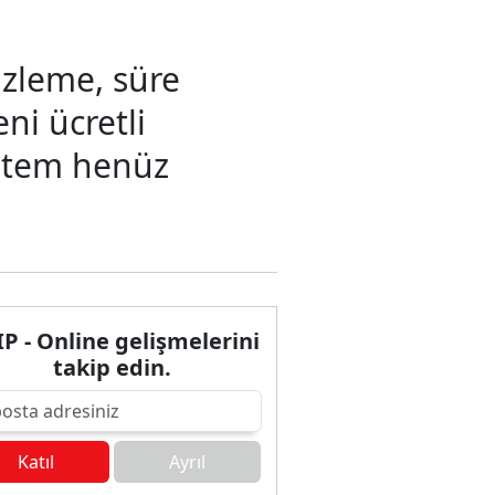
 izleme, süre
ni ücretli
sistem henüz
P - Online gelişmelerini
takip edin.
Katıl
Ayrıl