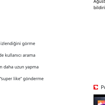
Ağust
bildi
 izlendiğini görme
nde kullanıcı arama
ten daha uzun yapma
 “super like” gönderme
P