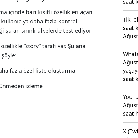
saat 
 içinde bazı kısıtlı özellikleri açan
TikTo
 kullanıcıya daha fazla kontrol
saat 
i şu an sınırlı ülkelerde test ediyor.
Ağust
zellikle “story” tarafı var. Şu ana
What
 şöyle:
Ağust
yaşay
aha fazla özel liste oluşturma
saat 
örünmeden izleme
YouTu
Ağust
saat 
X (Tw